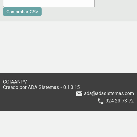
COIAANPV
Creado por
ADA Sistemas
- 0.1.3.15
email
ada@adasistemas.com
phone
924 23 73 72